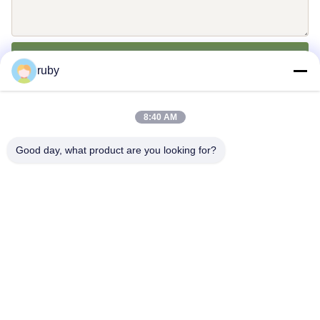
Senden Sie
ruby
8:40 AM
Good day, what product are you looking for?
Treten Sie mit uns in Verbindung
Address: RM 1103, Gebäude Nr. 7, 5 GUIZHOU ROAD, Qingdao,
China
info@bakingcup.com.cn