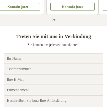
Kaffeefilter Ölbeständig
antihaftbeschichtete
Kontakt jetzt
Kontakt jetzt
Kaffeesieber Papier
Einweg-Cupcake-
Kompatibel
Förmchen
Treten Sie mit uns in Verbindung
Sie können uns jederzeit kontaktieren!