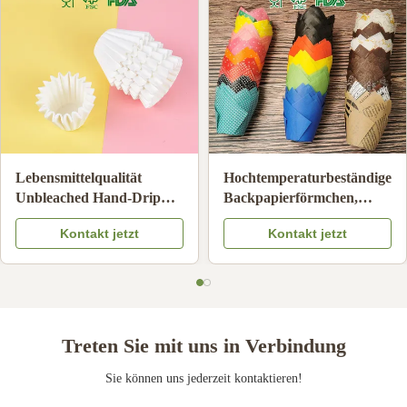
Lebensmittelqualität
Hochtemperaturbeständige
Unbleached Hand-Drip
Backpapierförmchen,
Kaffeefilter Ölbeständig
antihaftbeschichtete
Kontakt jetzt
Kontakt jetzt
Kaffeesieber Papier
Einweg-Cupcake-
Kompatibel
Förmchen
Treten Sie mit uns in Verbindung
Sie können uns jederzeit kontaktieren!