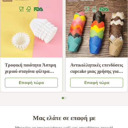
Τροφική ποιότητα Άσπρη
Αντικολλητικές επενδύσεις
χεριού σταγόνα φίλτρα
cupcake μιας χρήσης για
καφέ ανθεκτικό στο λάδι
φλιτζάνια ψησίματος
Επαφή τώρα
Επαφή τώρα
χαρτί διήθησης καφέ
ανθεκτικές σε υψηλές
συμβατό
θερμοκρασίες
Μας ελάτε σε επαφή με