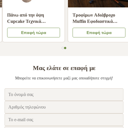
Τροφική ποιότητα Άσπρη
Αντικολλητικές επενδύσεις
χεριού σταγόνα φίλτρα
cupcake μιας χρήσης για
καφέ ανθεκτικό στο λάδι
φλιτζάνια ψησίματος
Επαφή τώρα
Επαφή τώρα
χαρτί διήθησης καφέ
ανθεκτικές σε υψηλές
συμβατό
θερμοκρασίες
Μας ελάτε σε επαφή με
Μπορείτε να επικοινωνήσετε μαζί μας οποιαδήποτε στιγμή!