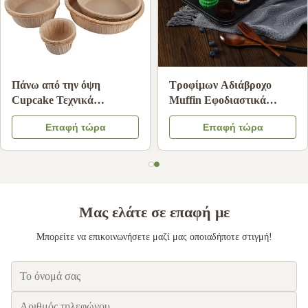
Τροφική ποιότητα Άσπρη
Αντικολλητικές επενδύσεις
χεριού σταγόνα φίλτρα
cupcake μιας χρήσης για
καφέ ανθεκτικό στο λάδι
φλιτζάνια ψησίματος
Επαφή τώρα
Επαφή τώρα
χαρτί διήθησης καφέ
ανθεκτικές σε υψηλές
συμβατό
θερμοκρασίες
Μας ελάτε σε επαφή με
Μπορείτε να επικοινωνήσετε μαζί μας οποιαδήποτε στιγμή!