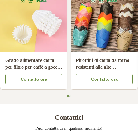
Grado alimentare carta
Pirottini di carta da forno
per filtro per caffè a goccia
resistenti alle alte
a mano non sbiancata
temperature Fodere per
Contatto ora
Contatto ora
resistente all'olio carta per
cupcake antiaderenti usa e
filtro per caffè compatibile
getta
Contattici
Puoi contattarci in qualsiasi momento!