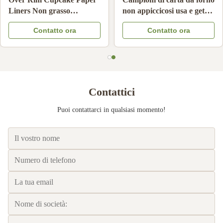
per filtro per caffè a goccia
resistenti alle alte
a mano non sbiancata
temperature Fodere per
Contatto ora
Contatto ora
resistente all'olio carta per
cupcake antiaderenti usa e
filtro per caffè compatibile
getta
Contattici
Puoi contattarci in qualsiasi momento!