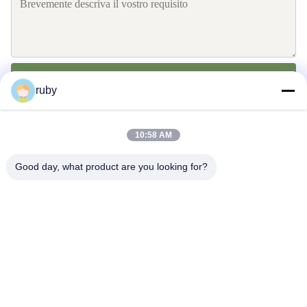
Invii
ruby
10:58 AM
Good day, what product are you looking for?
Contattici
Address: RM 1103, NO. 7 BUILDING, 5 GUIZHOU ROAD,
QINGDAO, CINA