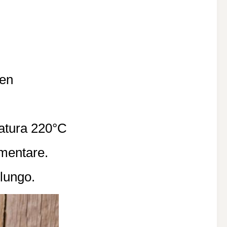
den
ratura 220°C
imentare.
 lungo.