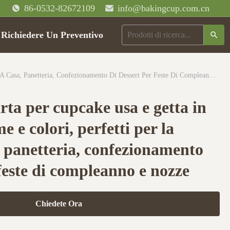
86-0532-82672109
info@bakingcup.com.cn
Richiedere Un Preventivo
Portatori Di Carta Per Cupcake Usa E Getta In Molteplici Forme E Colori, Perfetti Per La Cottura A Casa, Panetteria, Confezionamento Di Dessert Per Feste Di Compleanno E Nozze
arta per cupcake usa e getta in
e e colori, perfetti per la
, panetteria, confezionamento
 feste di compleanno e nozze
Chiedete Ora