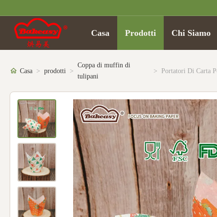
Casa
Prodotti
Chi Siamo
Coppa di muffin di
Casa
>
prodotti
>
>
tulipani