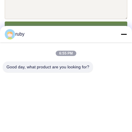
送りなさい
ruby
6:55 PM
Good day, what product are you looking for?
送信
Address: RM 1103,NO.7ビルディング, 5 グイショウロード, 清
東, 中国
info@bakingcup.com.cn