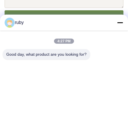
送りなさい
ruby
4:27 PM
Good day, what product are you looking for?
送信
Address: RM 1103,NO.7ビルディング, 5 グイショウロード, 清
東, 中国
info@bakingcup.com.cn
Tel: 86-0532-82672109