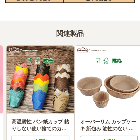
関連製品
食品品類 未白化 ハンドド
高温耐性 パン紙カップ 粘
リップ カフェフィルター
りしない使い捨てのカッ
油性 カフェ フィルター
プケーキ