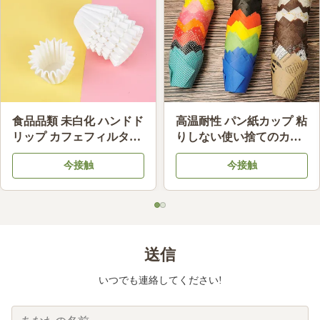
食品品類 未白化 ハンドド
高温耐性 パン紙カップ 粘
リップ カフェフィルター
りしない使い捨てのカッ
油性 カフェ フィルター
プケーキ
今接触
今接触
紙 互換性
送信
いつでも連絡してください!