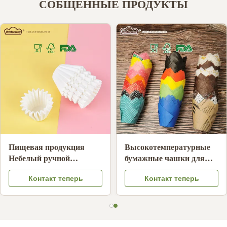
СОБЩЕННЫЕ ПРОДУКТЫ
Пищевая продукция
Высокотемпературные
Небелый ручной
бумажные чашки для
капельный кофе
выпечки не липкие
Контакт теперь
Контакт теперь
фильтры Нефтяные
одноразовые прокладки
устойчивые кофейные
для кексов
фильтры Бумага
совместима