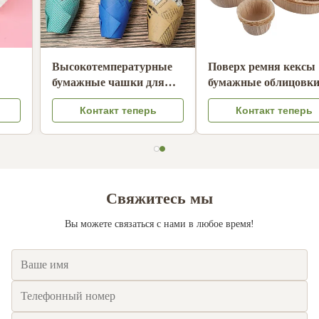
Пищевая продукция
Высокотемпературные
Небелый ручной
бумажные чашки для
капельный кофе
выпечки не липкие
Контакт теперь
Контакт теперь
фильтры Нефтяные
одноразовые прокладки
устойчивые кофейные
для кексов
фильтры Бумага
совместима
Свяжитесь мы
Вы можете связаться с нами в любое время!