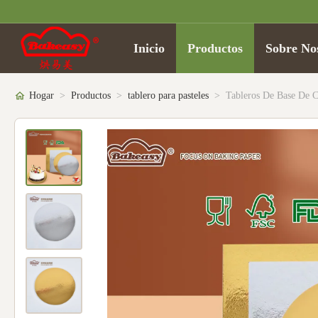
Inicio
Productos
Sobre No
Hogar
>
Productos
>
tablero para pasteles
>
Tableros De Base De C