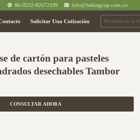
86-0532-82672109
info@bakingcup.com.cn
Contacto
Solicitar Una Cotización
se de cartón para pasteles
adrados desechables Tambor
CONSULTAR AHORA