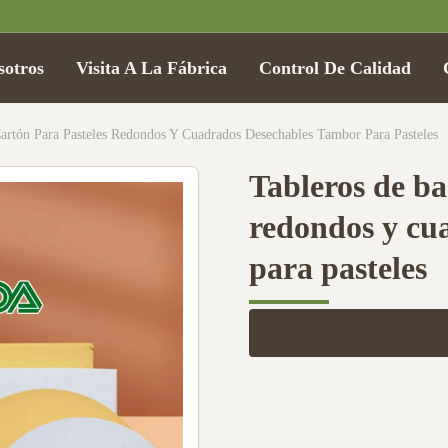
sotros
Visita A La Fábrica
Control De Calidad
artón Para Pasteles Redondos Y Cuadrados Desechables Tambor Para Pasteles
Tableros de ba
redondos y cu
para pasteles