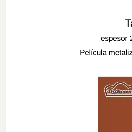
T
espesor 2
Película metali