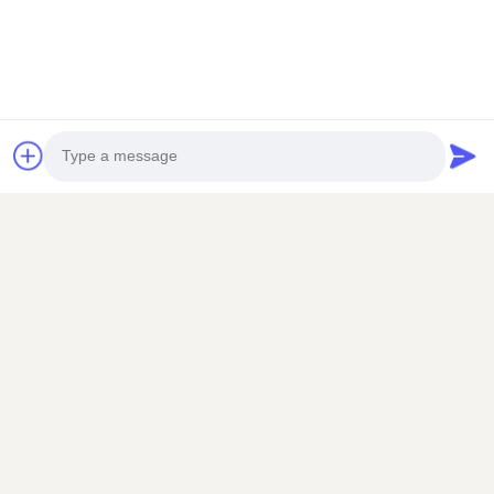
Photo
Video Call
Audio Call