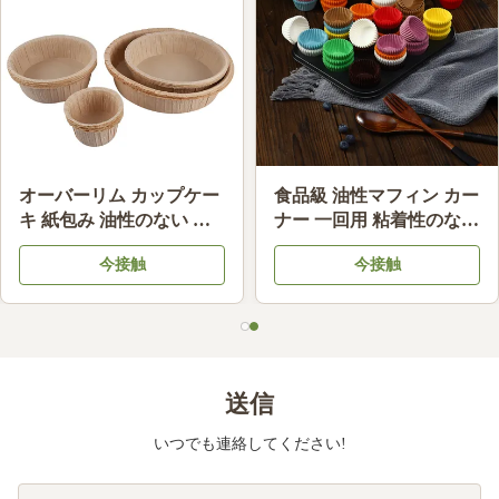
食品品類 未白化 ハンドド
高温耐性 パン紙カップ 粘
リップ カフェフィルター
りしない使い捨てのカッ
油性 カフェ フィルター
プケーキ
今接触
今接触
紙 互換性
送信
いつでも連絡してください!