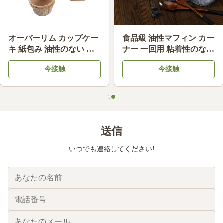
高温耐性 パン紙カップ 粘
オーバーリム カップケー
りしない使い捨てのカッ
キ 紙包み 油性のない 耐
プケーキ
熱マフィン ケーキカップ
今接触
今接触
誕生日 結婚式 デザート
作り
送信
いつでも連絡してください!