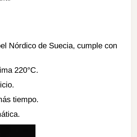
pel Nórdico de Suecia, cumple con
xima 220°C.
icio.
más tiempo.
ática.