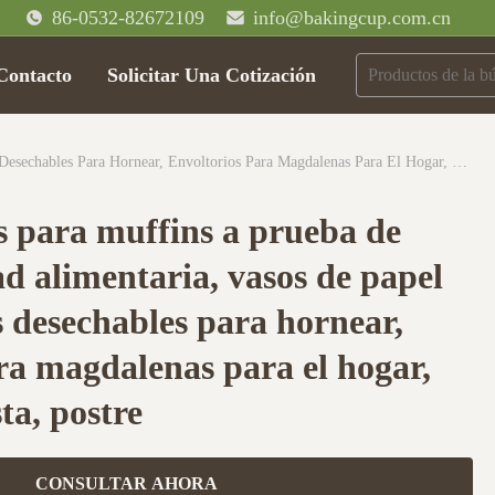
86-0532-82672109
info@bakingcup.com.cn
Contacto
Solicitar Una Cotización
Revestimientos Para Muffins A Prueba De Grasa De Calidad Alimentaria, Vasos De Papel Antiadherentes Desechables Para Hornear, Envoltorios Para Magdalenas Para El Hogar, Panadería, Fiesta, Postre
s para muffins a prueba de
ad alimentaria, vasos de papel
 desechables para hornear,
ra magdalenas para el hogar,
ta, postre
CONSULTAR AHORA