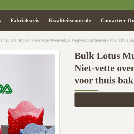
s
Fabrieksreis
Kwaliteitscontrole
Contacteer O
en Liners Stippen Niet-Vette Ovenveilige Wegwerptaarthouders Voor Thuis Ba
Bulk Lotus Mu
Niet-vette ov
voor thuis bak