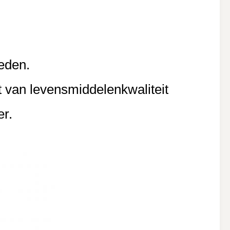
weden.
 van levensmiddelenkwaliteit
r.