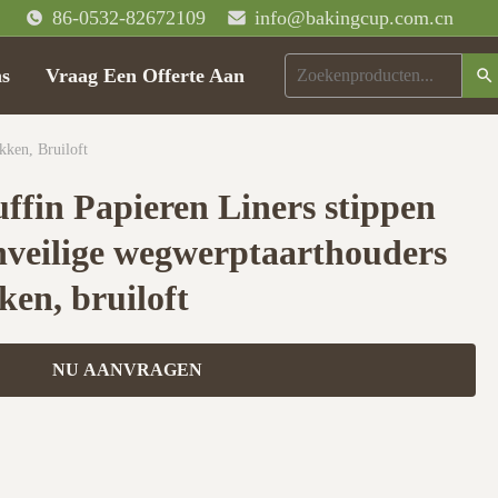
86-0532-82672109
info@bakingcup.com.cn
ns
Vraag Een Offerte Aan
kken, Bruiloft
ffin Papieren Liners stippen
enveilige wegwerptaarthouders
ken, bruiloft
NU AANVRAGEN