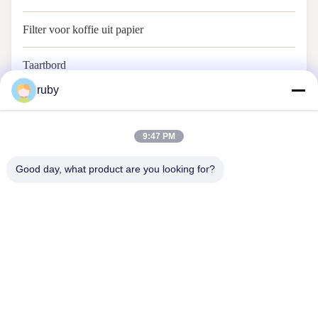
Filter voor koffie uit papier
Taartbord
ruby
Bakseldocument
9:47 PM
Good day, what product are you looking for?
Contacteer ons
Address: RM 1103, gebouw nr. 7, Guizhou Road 5, Qingdao, China
info@bakingcup.com.cn