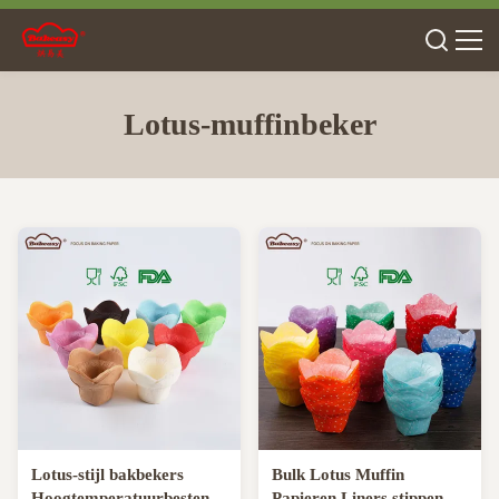
Lotus-muffinbeker
Lotus-stijl bakbekers
Bulk Lotus Muffin
Hoogtemperatuurbestendige
Papieren Liners stippen