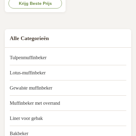
with FDA, KOSHER, LFGB, QS.
Krijg Beste Prijs
Oil-resist, bakable &
max.temperature 220°C. Keep
baked products fresher and
longer. Size:In flat
140x140mm,base 50mm
Alle Categorieën
Tulpenmuffinbeker
Lotus-muffinbeker
Gewalste muffinbeker
Muffinbeker met overrand
Liner voor gebak
Bakbeker