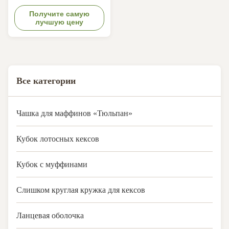
вкладки неклеящиеся
Nordic Paper of Sweden Comply
обертки кексов для
with FDA, KOSHER, LFGB, QS.
Получите самую
лучшую цену
пекарни десертная
Oil-resist, bakable &
max.temperature 220°C. Keep
вечеринка
baked products fresher and
longer. Size:In flat
140x140mm,base 50mm
Все категории
Чашка для маффинов «Тюльпан»
Кубок лотосных кексов
Кубок с муффинами
Слишком круглая кружка для кексов
Ланцевая оболочка