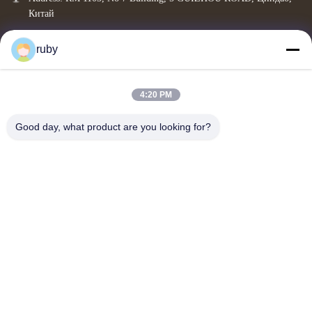
Китай
info@bakingcup.com.cn
ruby
Телефон: 86-0532-82672109
4:20 PM
Copyright © 2026-2026 Qingdao Bakery Paper Products Co., Ltd.. All Rights
Reserved.
Good day, what product are you looking for?