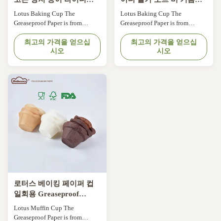
FDA 및 FSC 인증 베이킹
오븐 안전한 일회용 케이
Lotus Baking Cup The
Lotus Baking Cup The
종이 다채로운 로터스 베
크 홀더 홈 베이킹 결혼식
Greaseproof Paper is from
Greaseproof Paper is from
이킹 컵
Nordic Paper of Sweden.
Nordic Paper of Sweden.
Comply with FDA, KOSHER,
최고의 가격을 얻으십
Comply with FDA, KOSHER,
최고의 가격을 얻으십
시오
시오
LFGB, QS Oil-resist, bakable &
LFGB, QS Oil-resist, bakable &
max.temperature 220°C. Flexo-
max.temperature 220°C. Flexo-
printing, ink is food grade Keep
printing, ink is food grade Keep
baked products fresher and
baked products fresher and
longer.
longer.
로터스 베이킹 페이퍼 컵
일회용 Greaseproof
Muffin Liners Non Stick
Lotus Muffin Cup The
Cupcake Wrappers
Greaseproof Paper is from