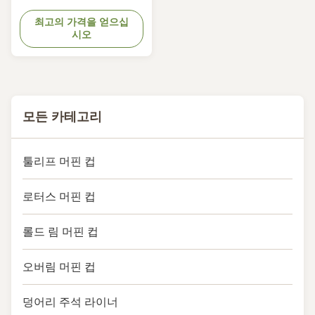
Nordic Paper of Sweden Comply
with FDA, KOSHER, LFGB, QS.
최고의 가격을 얻으십
시오
Oil-resist, bakable &
max.temperature 220°C. Keep
baked products fresher and
longer. Size:In flat
140x140mm,base 50mm
모든 카테고리
툴리프 머핀 컵
로터스 머핀 컵
롤드 림 머핀 컵
오버림 머핀 컵
덩어리 주석 라이너