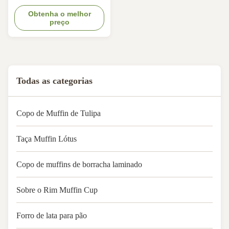
pegajoso Cupcake
Nordic Paper of Sweden Comply
envoltórios para festa de
with FDA, KOSHER, LFGB, QS.
Obtenha o melhor
preço
sobremesa da padaria
Oil-resist, bakable &
max.temperature 220°C. Keep
baked products fresher and
longer. Size:In flat
140x140mm,base 50mm
Todas as categorias
Copo de Muffin de Tulipa
Taça Muffin Lótus
Copo de muffins de borracha laminado
Sobre o Rim Muffin Cup
Forro de lata para pão