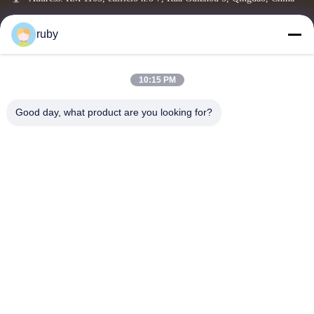
info@bakingcup.com.cn
ruby
Telefone: 86-0532-82672109
10:15 PM
Copyright © 2026-2026 Qingdao Bakery Paper Products Co., Ltd.. All Rights
Reserved.
Good day, what product are you looking for?