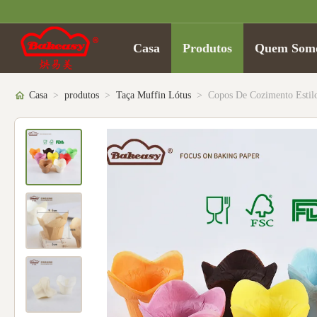
Casa
Produtos
Quem Som
Casa
>
produtos
>
Taça Muffin Lótus
>
Copos De Cozimento Estilo