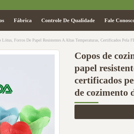
os
Fábrica
Controle De Qualidade
Fale Conosc
 Lótus, Forros De Papel Resistentes A Altas Temperaturas, Certificados Pel
Copos de cozim
papel resisten
certificados p
de cozimento d