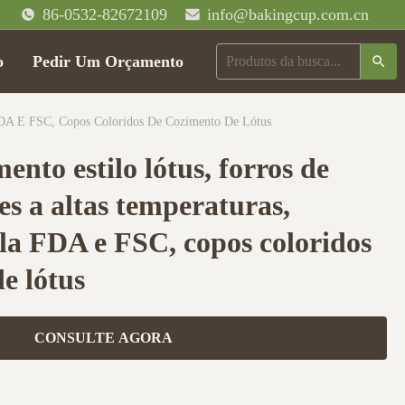
86-0532-82672109
info@bakingcup.com.cn
o
Pedir Um Orçamento
a FDA E FSC, Copos Coloridos De Cozimento De Lótus
ento estilo lótus, forros de
tes a altas temperaturas,
ela FDA e FSC, copos coloridos
e lótus
CONSULTE AGORA