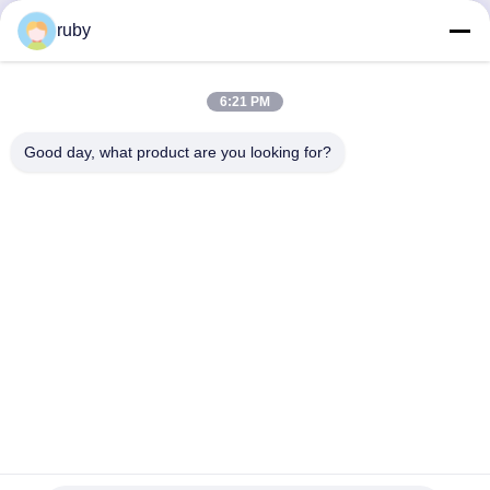
Data de expiração:
2028-09-15
ruby
6:21 PM
Good day, what product are you looking for?
Contacte-nos
Address: RM 1103, edifício n.o 7, Rua Guizhou 5, Qingdao, China
info@bakingcup.com.cn
Telefone: 86-0532-82672109