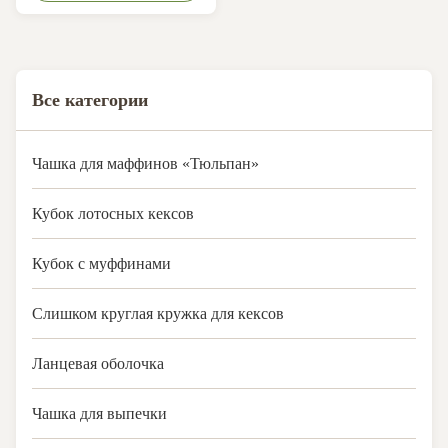
LFGB, QS. Oil-resist, Non-stick,
water-proof, bakable & max.
temperature 220°C. Keep baked
products fresher and longer.
Все категории
Чашка для маффинов «Тюльпан»
Кубок лотосных кексов
Кубок с муффинами
Слишком круглая кружка для кексов
Ланцевая оболочка
Чашка для выпечки