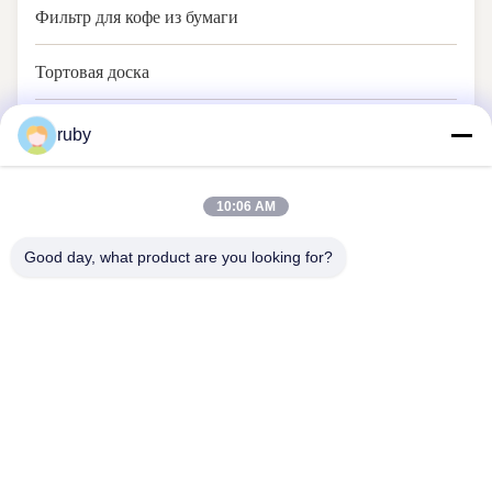
Фильтр для кофе из бумаги
Тортовая доска
Печь бумага
ruby
10:06 AM
Good day, what product are you looking for?
Свяжитесь мы
Address: RM 1103, No 7 Building, 5 GUIZHOU ROAD, Циндао,
Китай
info@bakingcup.com.cn