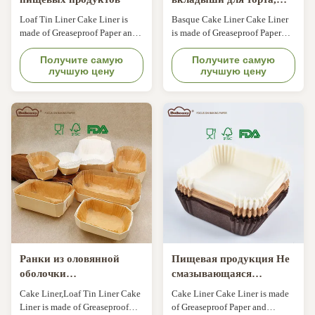
одноразовые
Loaf Tin Liner Cake Liner is
Basque Cake Liner Cake Liner
жиронепроницаемые
made of Greaseproof Paper and
is made of Greaseproof Paper
маленькие противни для
Silicon Paper, Which is from
and Silicon Paper, Which is from
выпечки чизкейка,
Nordic Paper of Sweden,it is
Получите самую
Nordic Paper of Sweden,it is
Получите самую
лучшую цену
лучшую цену
Comply with FDA, KOSHER,
вечерние десерты
Comply with FDA, KOSHER,
LFGB, QS. Oil-resist, Non-stick,
LFGB, QS. Oil-resist, Non-stick,
water-proof, bakable & max.
water-proof, bakable & max.
temperature 220°C. Keep baked
temperature 220°C. Keep baked
products fresher and longer.
products fresher and longer.
Available Sizes
Ранки из оловянной
Пищевая продукция Не
оболочки
смазывающаяся
прямоугольные
квадратная ломтиковая
Cake Liner,Loaf Tin Liner Cake
Cake Liner Cake Liner is made
пекарные бумажные
лентовая оболочка
Liner is made of Greaseproof
of Greaseproof Paper and