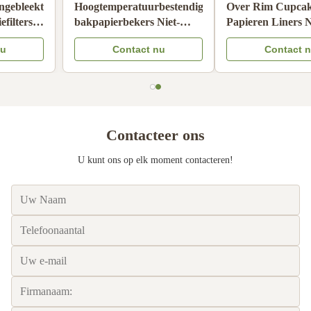
Voedingsmiddel ongebleekt
Hoogtemperatuurbestendige
handdruppel koffiefilters
bakpapierbekers Niet-
oliebestendige
klevende
Contact nu
Contact nu
koffiezeefpapier
wegwerpspeesbekers
Compatibel
Contacteer ons
U kunt ons op elk moment contacteren!