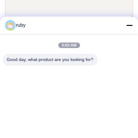
ruby
Envoyez
5:03 AM
Good day, what product are you looking for?
Contactez-nous
Address: RM 1103, bâtiment no 7, rue Guizhou 5, Qingdao, Chine
info@bakingcup.com.cn
Téléphone: 86-0532-82672109