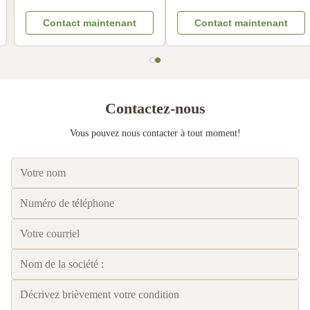
goutte à main Filtres à café
températures élevées, non
Contact maintenant
Contact maintenant
résistants à l'huile Filtre à
collante, doublure jetable
café Papyrus compatible
Contactez-nous
Vous pouvez nous contacter à tout moment!