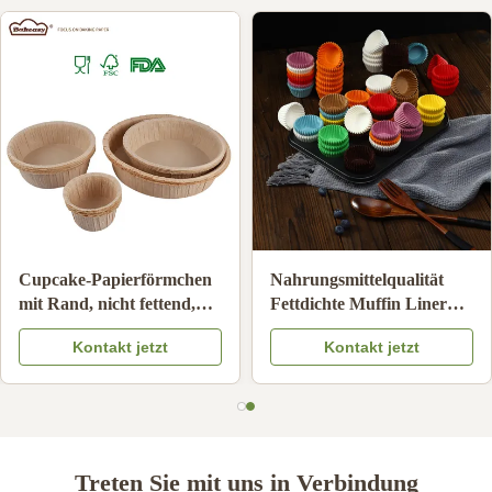
Lebensmittelqualität
Hochtemperaturbeständige
Unbleached Hand-Drip
Backpapierförmchen,
Kaffeefilter Ölbeständig
antihaftbeschichtete
Kontakt jetzt
Kontakt jetzt
Kaffeesieber Papier
Einweg-Cupcake-
Kompatibel
Förmchen
Treten Sie mit uns in Verbindung