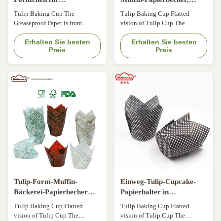
Backförmchen,
Hitzebeständige nicht
Tulip Baking Cup The
Tulip Baking Cup Flatted
ungebleichtes europäisches
klebrige Tulpen-Cupcake-
Greaseproof Paper is from
vision of Tulip Cup The
Pergamentpapier, Tulpen-
Bindungen Weihnachten
Nordic Paper of Sweden Comply
Greaseproof Paper is from
Muffin-Förmchen,
with FDA, KOSHER, LFGB, QS
Erhalten Sie besten
Nordic Paper of Sweden Comply
Erhalten Sie besten
Preis
Preis
Cupcake-Förmchen für
Oil-resist, bakable & max.
with FDA, KOSHER, LFGB, QS
temperature 220°C Flexo-
Oil-resist, bakable & max.
Party und Weihnachten
printing, ink is food grade. Keep
temperature 220°C Flexo-
baked products fresher and
printing, ink is food grade. Keep
longer.
baked products fresher and
longer.
Tulip-Form-Muffin-
Einweg-Tulip-Cupcake-
Bäckerei-Papierbecher
Papierhalter in
Einweg-Dekor-Kuchen-
verschiedenen Formen und
Tulip Baking Cup Flatted
Tulip Baking Cup Flatted
Papierhalter für
Farben, perfekt für das
vision of Tulip Cup The
vision of Tulip Cup The