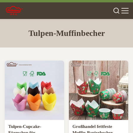
Tulpen-Muffinbecher
Tulpen-Cupcake-
Großhandel fettfeste
Förmchen für
Muffin-Papierbecher,