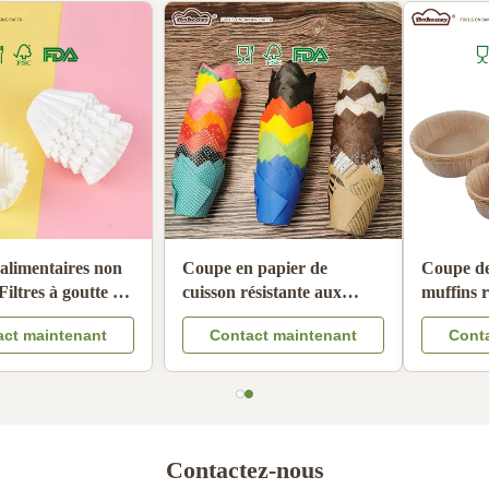
Produits alimentaires non
Coupe en papier de
blanchis Filtres à goutte à
cuisson résistante aux
goutte à main Filtres à café
températures élevées, non
Contact maintenant
Contact maintenant
résistants à l'huile Filtre à
collante, doublure jetable
café Papyrus compatible
Contactez-nous