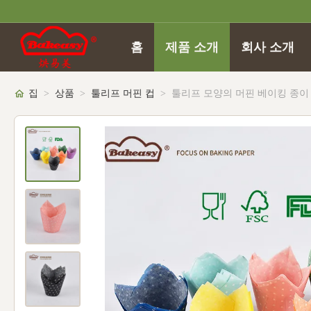
홈
제품 소개
회사 소개
집
>
상품
>
툴리프 머핀 컵
>