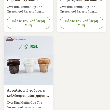
Εφοδιαστικά Μη λιπαρά
cup, μιαχρησιμοποιήσιμα
Over Rim Muffin Cup The
Over Rim Muffin Cup The
ανθεκτικά στη θερμότητα
λιπαρόστατα σκεύη για
Greaseproof Paper is from
Greaseproof Paper is from
Muffin Τσάπια για ζύμωση
οικιακή και φούρνο
Nordic Paper of Sweden Comply
Nordic Paper of Sweden.
για τα γενέθλια γάμο
with FDA, KOSHER, LFGB, QS.
Πάρτε την καλύτερη
Comply with FDA, KOSHER,
Πάρτε την καλύτερη
τιμή
τιμή
Oil-resist, bakable &
LFGB, QS. Oil-resist, bakable &
max.temperature 220°C. Keep
max.temperature 220°C. Keep
baked products fresher and
baked products fresher and
longer.
longer.
Ασφαλείς από φούρνο, μη
κολλώσιμοι, μίας χρήσης,
κούπες από χαρτί για
Over Rim Muffin Cup The
καραμέλες, για τηγανίτες
Greaseproof Paper is from