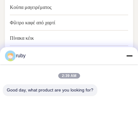
Κούπα μαγειρέματος
Φίλτρο καφέ από χαρτί
Πίνακα κέικ
Έγγραφο ψησίματος
ruby
2:39 AM
Good day, what product are you looking for?
Μας ελάτε σε επαφή με
Address: RM 1103, αριθ. 7 κτίριο, 5 GUIZHOU ROAD,