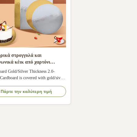
ρικά στρογγυλά και
γωνικά κέικ από χαρτόνι
ες βάσης κέικ τύμπανο
ard Gold/Silver Thickness 2.0-
ardboard is covered with gold/siver
m Foil or Metalized Film and cut by
It is grease-resistant, food safe.
Πάρτε την καλύτερη τιμή
~24"