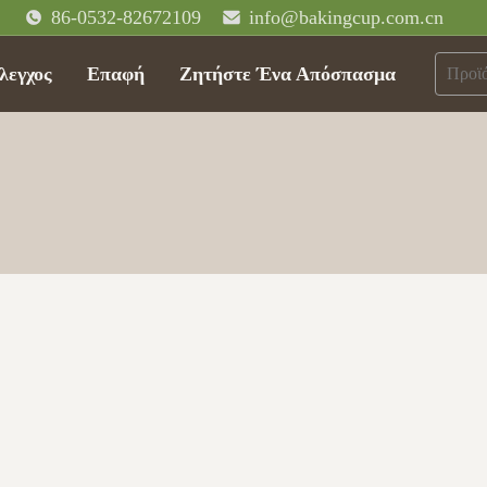
86-0532-82672109
info@bakingcup.com.cn
λεγχος
Επαφή
Ζητήστε Ένα Απόσπασμα