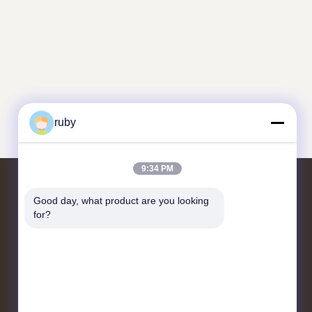
ruby
9:34 PM
Good day, what product are you looking 
Μας ελάτε σε επαφή με
for?
RM 1103, αριθ. 7 κτίριο, 5 GUIZHOU
ROAD, QINGDAO, Κίνα
info@bakingcup.com.cn
86-0532-82672109