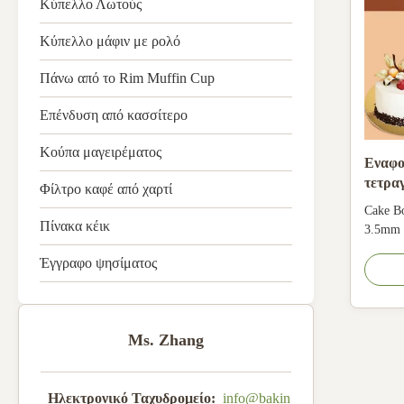
Κύπελλο Λωτούς
Κύπελλο μάφιν με ρολό
Πάνω από το Rim Muffin Cup
Επένδυση από κασσίτερο
Κούπα μαγειρέματος
Εναφο
τετρα
Φίλτρο καφέ από χαρτί
Πίνακ
Cake Bo
Πίνακα κέικ
3.5mm C
Aluminu
Έγγραφο ψησίματος
machine.
Size:3"
Ms. Zhang
Ηλεκτρονικό Ταχυδρομείο:
info@bakin