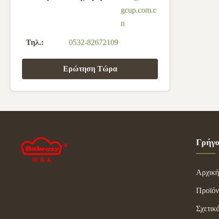
gcup.com.c
n
Τηλ.:
0532-82672109
Ερώτηση Τώρα
Γρήγο
Αρχική
Προϊόν
Σχετικ