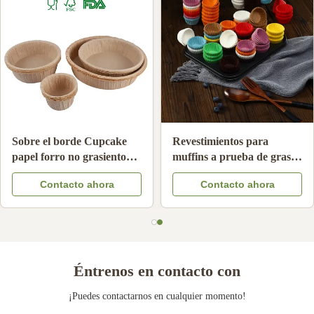
el goteo de la
Tazas de papel de hornear
Sobre el
 blanquear de la
resistentes a altas
papel for
 alimenticia filtra
temperaturas
resistent
ntacto ahora
Contacto ahora
Co
resistente del tamiz
tazas de 
el aceite
cumpleañ
le
postre de
Éntrenos en contacto con
¡Puedes contactarnos en cualquier momento!