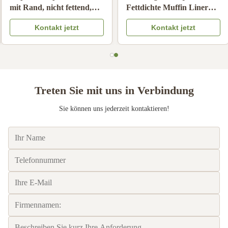
Unbleached Hand-Drip
Backpapierförmchen,
Kaffeefilter Ölbeständig
antihaftbeschichtete
Kontakt jetzt
Kontakt jetzt
Kaffeesieber Papier
Einweg-Cupcake-
Kompatibel
Förmchen
Treten Sie mit uns in Verbindung
Sie können uns jederzeit kontaktieren!