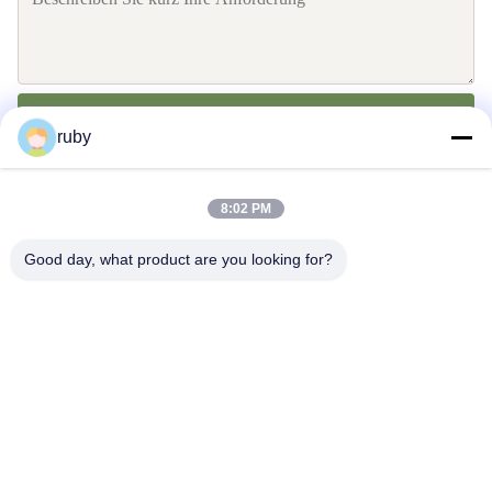
Senden Sie
ruby
8:02 PM
Good day, what product are you looking for?
Treten Sie mit uns in Verbindung
Address: RM 1103, Gebäude Nr. 7, 5 GUIZHOU ROAD, Qingdao,
China
info@bakingcup.com.cn