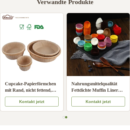
Verwandte Produkte
Hochtemperaturbeständige
Cupcake-Papierförmc
p
Backpapierförmchen,
mit Rand, nicht fettend
g
antihaftbeschichtete
hitzebeständig, Muffin
Kontakt jetzt
Kontakt jetzt
Einweg-Cupcake-
Backförmchen für
Förmchen
Geburtstag, Hochzeit,
Dessertherstellung