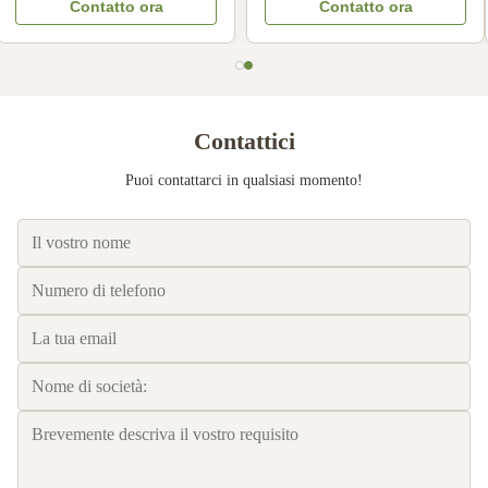
Contatto ora
Contatto ora
resistente all'olio carta per
cupcake antiaderenti usa e
filtro per caffè compatibile
getta
Contattici
Puoi contattarci in qualsiasi momento!