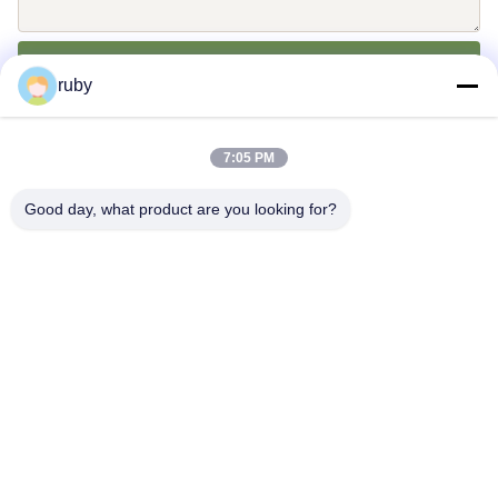
Invii
ruby
7:05 PM
Good day, what product are you looking for?
Contattici
Address: RM 1103, NO. 7 BUILDING, 5 GUIZHOU ROAD,
QINGDAO, CINA
info@bakingcup.com.cn
Telefono: 86-0532-82672109