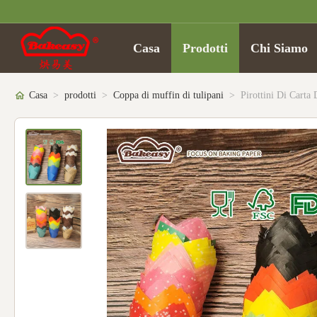
Casa
Prodotti
Chi Siamo
Casa
>
prodotti
>
Coppa di muffin di tulipani
>
Pirottini Di Carta