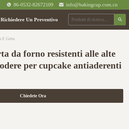
86-0532-82672109
info@bakingcup.com.cn
Richiedere Un Preventivo
a E Getta
rta da forno resistenti alle alte
odere per cupcake antiaderenti
Chiedete Ora