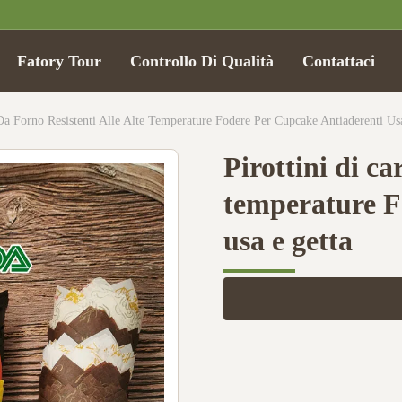
Fatory Tour
Controllo Di Qualità
Contattaci
 Da Forno Resistenti Alle Alte Temperature Fodere Per Cupcake Antiaderenti Us
Pirottini di ca
temperature F
usa e getta