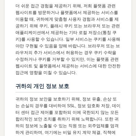
더 쉬운 접근 경험을 제공하기 위해, 저희 플랫폼 관련
웹사이트를 방문하거나 플랫폼에서 제공하는 서비스를
이용할 때, 귀하에게 맞춤형 사용자 경험과 서비스를 제
공하기 위해 쿠키, 플래시 쿠키 또는 브라우저 또는 관련
애플리케이션에서 제공하는 기타 로컬 저장소(통칭 쿠
키)를 사용할 수 있습니다. 일부 서비스는 쿠키를 사용해
야만 구현될 수 있음을 양해 바랍니다. 브라우저 또는 브
라우저의 추가 서비스에서 허용하는 경우 쿠키 수락을
수정하거나 쿠키를 거부할 수 있지만, 이는 플랫폼 관련
웹사이트 및 플랫폼에서 제공하는 서비스에 대한 안전한
접근에 영향을 미칠 수 있습니다.
귀하의 개인 정보 보호
귀하의 정보 보안을 보호하기 위해, 정보 유출, 손상 또
는 손실의 경우를 대비하여 SSL, 정보 암호화 저장, 데이
터 센터 접근 제어를 포함하되 이에 국한되지 않는 모든
합리적인 보안 조치를 취하기 위해 노력합니다. 또한 귀
하의 정보에 노출될 수 있는 직원 또는 외주업체를 엄격
하게 관리하며, 여기에는 비밀 유지 계약 체결, 직책에