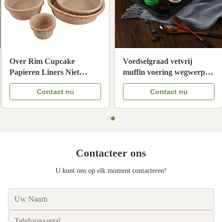
Voedingsmiddel ongebleekt
Hoogtemperatuurbestendige
handdruppel koffiefilters
bakpapierbekers Niet-
oliebestendige
klevende
Contact nu
Contact nu
koffiezeefpapier
wegwerpspeesbekers
Compatibel
Contacteer ons
U kunt ons op elk moment contacteren!