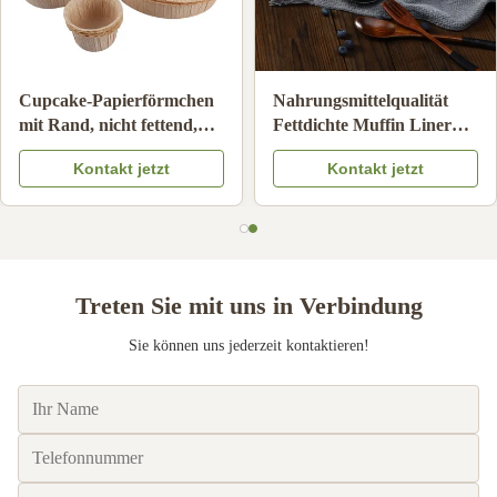
Hochtemperaturbeständige
Cupcake-Papierförmc
p
Backpapierförmchen,
mit Rand, nicht fettend
g
antihaftbeschichtete
hitzebeständig, Muffin
Kontakt jetzt
Kontakt jetzt
Einweg-Cupcake-
Backförmchen für
Förmchen
Geburtstag, Hochzeit,
Dessertherstellung
Treten Sie mit uns in Verbindung
Sie können uns jederzeit kontaktieren!