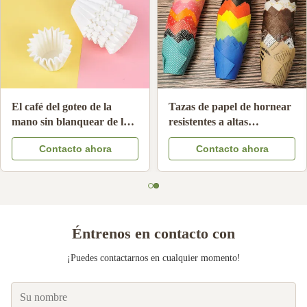
El café del goteo de la
Tazas de papel de hornear
mano sin blanquear de la
resistentes a altas
categoría alimenticia filtra
temperaturas
Contacto ahora
Contacto ahora
el papel resistente del tamiz
del café del aceite
compatible
Éntrenos en contacto con
¡Puedes contactarnos en cualquier momento!