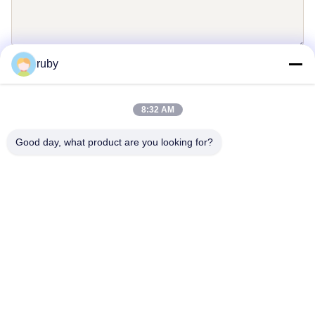
ruby
Envoyez
8:32 AM
Good day, what product are you looking for?
Contactez-nous
Address: RM 1103, bâtiment no 7, rue Guizhou 5, Qingdao, Chine
info@bakingcup.com.cn
Téléphone: 86-0532-82672109