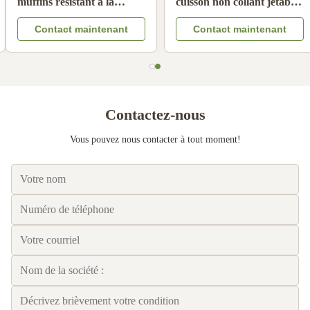
blanchis Filtres à goutte à
cuisson résistante aux
goutte à main Filtres à café
températures élevées, non
Contact maintenant
Contact maintenant
résistants à l'huile Filtre à
collante, doublure jetable
café Papyrus compatible
Contactez-nous
Vous pouvez nous contacter à tout moment!