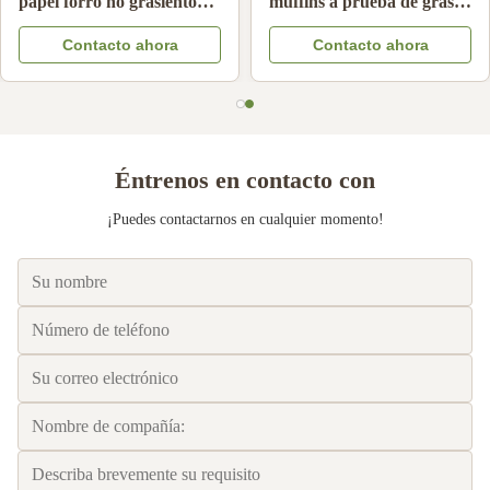
mano sin blanquear de la
resistentes a altas
categoría alimenticia filtra
temperaturas
Contacto ahora
Contacto ahora
el papel resistente del tamiz
del café del aceite
compatible
Éntrenos en contacto con
¡Puedes contactarnos en cualquier momento!