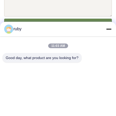
Envíe
ruby
11:03 AM
Good day, what product are you looking for?
Éntrenos en contacto con
Address: RM 1103, edificio número 7, calle Guizhou 5, Qingdao,
China
info@bakingcup.com.cn