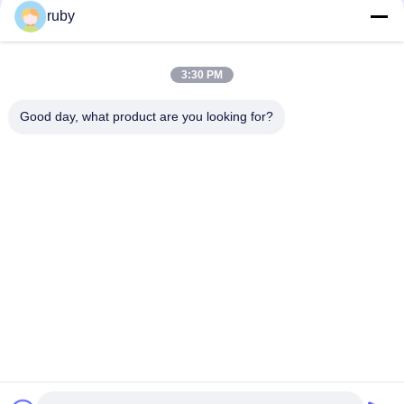
Invii
ruby
3:30 PM
Good day, what product are you looking for?
Contattici
Address: RM 1103, NO. 7 BUILDING, 5 GUIZHOU ROAD,
QINGDAO, CINA
info@bakingcup.com.cn
Telefono: 86-0532-82672109
Copyright © 2026-2026 Qingdao Bakery Paper Products Co., Ltd.. All Rights