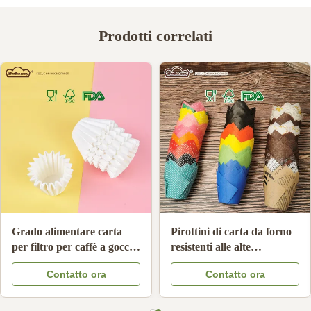
Prodotti correlati
Grado alimentare carta
Pirottini di carta da forno
per filtro per caffè a goccia
resistenti alle alte
a mano non sbiancata
temperature Fodere per
Contatto ora
Contatto ora
resistente all'olio carta per
cupcake antiaderenti usa e
filtro per caffè compatibile
getta