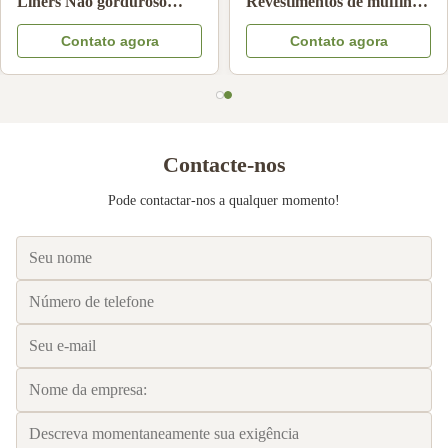
filtro de café de
resistentes a altas
gotejamento manual não
temperaturas
Contato agora
Contato agora
branqueado resistente ao
óleo Papel de filtro de café
compatível
Contacte-nos
Pode contactar-nos a qualquer momento!