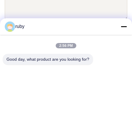
ruby
Envie
2:56 PM
Good day, what product are you looking for?
Contacte-nos
Address: RM 1103, edifício n.o 7, Rua Guizhou 5, Qingdao, China
info@bakingcup.com.cn
Telefone: 86-0532-82672109