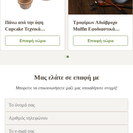
Τροφική ποιότητα Άσπρη
Αντικολλητικές επενδύσεις
χεριού σταγόνα φίλτρα
cupcake μιας χρήσης για
καφέ ανθεκτικό στο λάδι
φλιτζάνια ψησίματος
Επαφή τώρα
Επαφή τώρα
χαρτί διήθησης καφέ
ανθεκτικές σε υψηλές
συμβατό
θερμοκρασίες
Μας ελάτε σε επαφή με
Μπορείτε να επικοινωνήσετε μαζί μας οποιαδήποτε στιγμή!