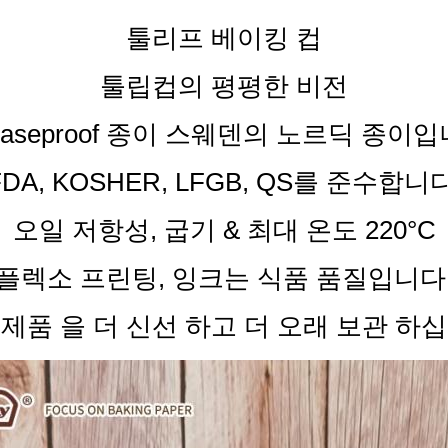
툴리프 베이킹 컵
툴립컵의 평평한 비전
easeproof 종이 스웨덴의 노르딕 종이
FDA, KOSHER, LFGB, QS를 준수합니다
오일 저항성, 굽기 & 최대 온도 220°C
플렉소 프린팅, 잉크는 식품 품질입니다
 제품 을 더 신선 하고 더 오래 보관 하십