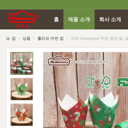
홈
제품 소개
회사 소개
집
>
상품
>
툴리프 머핀 컵
>
도매 Greaseproof 머핀 종이