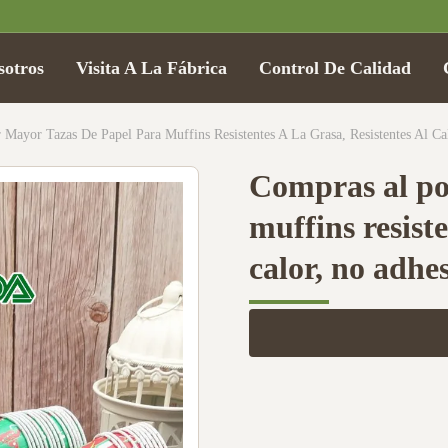
sotros
Visita A La Fábrica
Control De Calidad
Mayor Tazas De Papel Para Muffins Resistentes A La Grasa, Resistentes Al Ca
Compras al po
muffins resiste
calor, no adhe