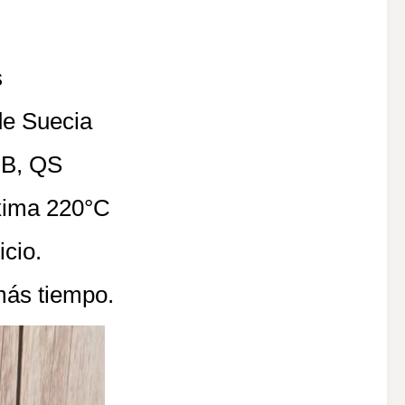
s
de Suecia
GB, QS
áxima 220°C
icio.
más tiempo.