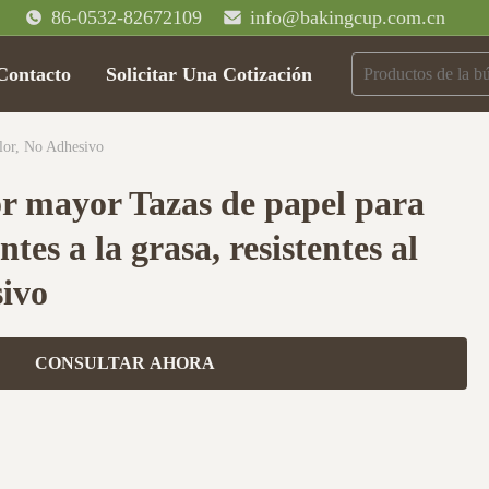
86-0532-82672109
info@bakingcup.com.cn
Contacto
Solicitar Una Cotización
lor, No Adhesivo
r mayor Tazas de papel para
ntes a la grasa, resistentes al
sivo
CONSULTAR AHORA